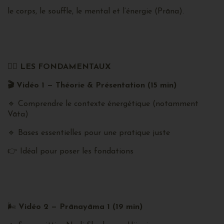
le corps, le souffle, le mental et l’énergie (Prāna).
🧘‍♂️
LES FONDAMENTAUX
🎬
Vidéo 1 — Théorie & Présentation (15 min)
🔹 Comprendre le contexte énergétique (notamment
Vāta)
🔹 Bases essentielles pour une pratique juste
👉 Idéal pour poser les fondations
🌬️
Vidéo 2 — Prānayāma 1 (19 min)