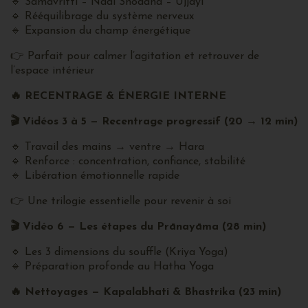
🔹 Samavritti – Nadi Shodana – Ujjayi
🔹 Rééquilibrage du système nerveux
🔹 Expansion du champ énergétique
👉 Parfait pour calmer l’agitation et retrouver de
l’espace intérieur
🔥
RECENTRAGE & ÉNERGIE INTERNE
🎬
Vidéos 3 à 5 — Recentrage progressif (20
→
12 min)
🔹 Travail des mains → ventre → Hara
🔹 Renforce : concentration, confiance, stabilité
🔹 Libération émotionnelle rapide
👉 Une trilogie essentielle pour revenir à soi
🎬
Vidéo 6 — Les étapes du Prānayāma (28 min)
🔹 Les 3 dimensions du souffle (Kriya Yoga)
🔹 Préparation profonde au Hatha Yoga
🔥
Nettoyages — Kapalabhati & Bhastrika (23 min)