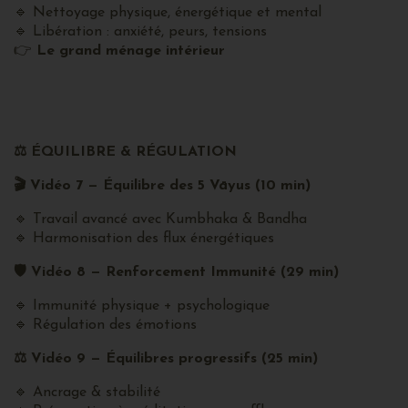
🔹 Nettoyage physique, énergétique et mental
🔹 Libération : anxiété, peurs, tensions
👉
Le grand ménage intérieur
⚖
️ ÉQUILIBRE & RÉGULATION
🎬
Vidéo 7 — Équilibre des 5 Vāyus (10 min)
🔹 Travail avancé avec Kumbhaka & Bandha
🔹 Harmonisation des flux énergétiques
🛡
️ Vidéo 8 — Renforcement Immunité (29 min)
🔹 Immunité physique + psychologique
🔹 Régulation des émotions
⚖
️ Vidéo 9 — Équilibres progressifs (25 min)
🔹 Ancrage & stabilité