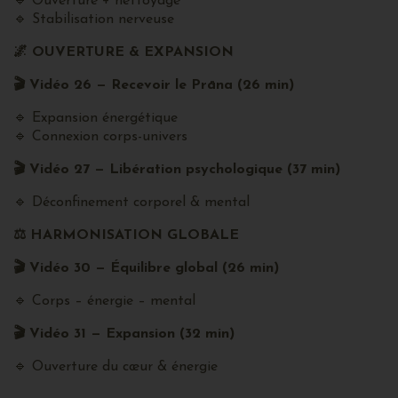
🔹 Ouverture + nettoyage
🔹 Stabilisation nerveuse
🌌
OUVERTURE & EXPANSION
🎬
Vidéo 26 — Recevoir le Prāna (26 min)
🔹 Expansion énergétique
🔹 Connexion corps-univers
🎬
Vidéo 27 — Libération psychologique (37 min)
🔹 Déconfinement corporel & mental
⚖
️ HARMONISATION GLOBALE
🎬
Vidéo 30 — Équilibre global (26 min)
🔹 Corps – énergie – mental
🎬
Vidéo 31 — Expansion (32 min)
🔹 Ouverture du cœur & énergie