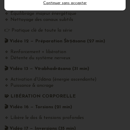
🎬
Vidéo 11 — OM Sādhana (27 min)
Continuer sans accepter
🔹 Équilibrage majeur énergétique
🔹 Nettoyage des canaux subtils
👉 Pratique clé de toute la série
🎬
Vidéo 12 — Préparation Śīrṣāsana (27 min)
🔹 Renforcement + libération
🔹 Détente du système nerveux
🎬
Vidéo 13 — Vīrabhadrāsana (31 min)
🔹 Activation d’Udāna (énergie ascendante)
🔹 Puissance & ancrage
🧩
LIBÉRATION CORPORELLE
🎬
Vidéo 16 — Torsions (21 min)
🔹 Libère le dos & tensions profondes
🎬
Vidéo 17 — Inversions (35 min)