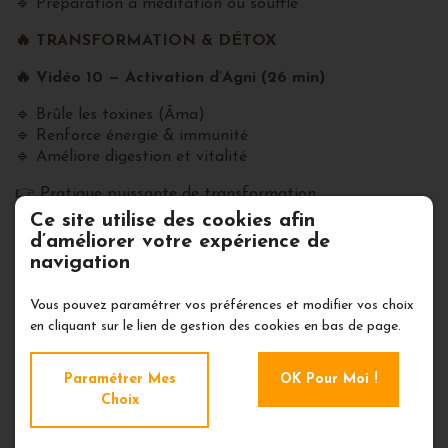
🔹 Préparation à méditation ou souffle
🔥
TRANSFORMATION & DÉTOX
🔥
Vidéo 10 — Activation d’Agni (26 min)
🔹 Brûle les toxines (Āma)
🔹 Renforce énergie & immunité
🔹 Améliore digestion et vitalité
👉 Pratique puissante de transformation
Ce site utilise des cookies afin
🌞
Prānayāma Bhrimana (13 min)
d’améliorer votre expérience de
navigation
🔹 Dynamisant
🔹 Stimule enthousiasme & motivation
Vous pouvez paramétrer vos préférences et modifier vos choix
🌙
Prānayāma Langhana (13 min)
en cliquant sur le lien de gestion des cookies en bas de page.
🔹 Relaxant profond
Paramétrer Mes
OK Pour Moi !
🔹 Apaise mental & système nerveux
Choix
🌗
PRATIQUES ESSENTIELLES