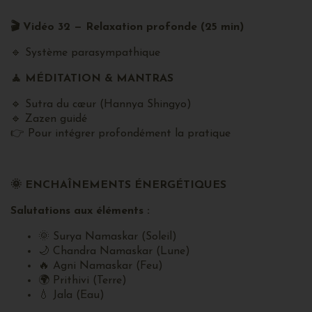
🎬
Vidéo 32 — Relaxation profonde (25 min)
🔹 Système parasympathique
🧘
MÉDITATION & MANTRAS
🔹 Sutra du cœur (Hannya Shingyo)
🔹 Zazen guidé
👉 Pour intégrer profondément la pratique
🌞
ENCHAÎNEMENTS ÉNERGÉTIQUES
Salutations aux éléments :
🌞 Surya Namaskar (Soleil)
🌙 Chandra Namaskar (Lune)
🔥 Agni Namaskar (Feu)
🌍 Prithivi (Terre)
💧 Jala (Eau)