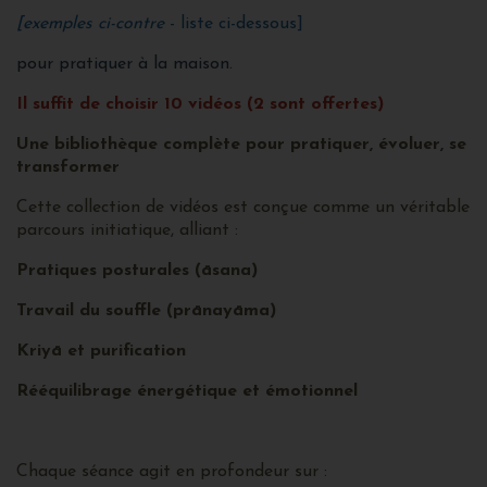
[exemples ci-contre
- liste ci-dessous]
pour pratiquer à la maison.
Il suffit de choisir 10 vidéos (2 sont offertes)
Une bibliothèque complète pour pratiquer, évoluer, se
transformer
Cette collection de vidéos est conçue comme un véritable
parcours initiatique, alliant :
Pratiques posturales (āsana)
Travail du souffle (prānayāma)
Kriyā et purification
Rééquilibrage énergétique et émotionnel
Chaque séance agit en profondeur sur :