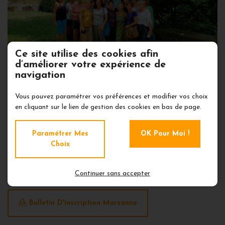
Ce site utilise des cookies afin
d’améliorer votre expérience de
navigation
STAGE ÉTÉ Drôme Provençale 2019
Vous pouvez paramétrer vos préférences et modifier vos choix
en cliquant sur le lien de gestion des cookies en bas de page.
IMMERSION en RESIDENTIEL
Paramétrer Mes
OK Pour Moi !
Choix
DANS LA JOIE DU YOGA INTEGRAL : la
paix du corps et de l'esprit :
bulletin sur le
pdf
Continuer sans accepter
Bulletin D'inscription Marsanne