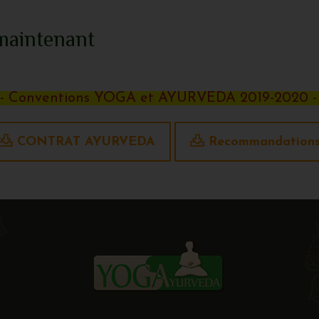
maintenant
ns - Conventions YOGA et AYURVEDA 2019-2020 
CONTRAT AYURVEDA
Recommandation