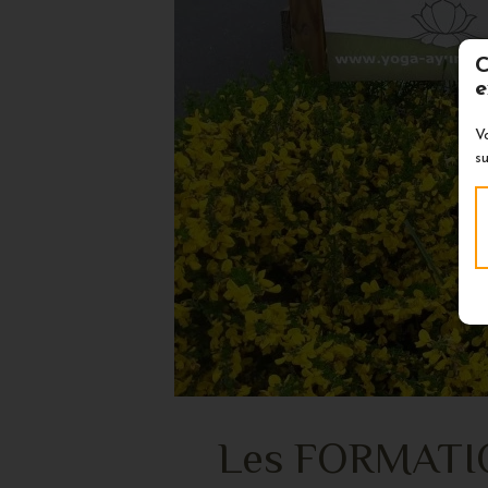
C
e
V
su
Les FORMATIO