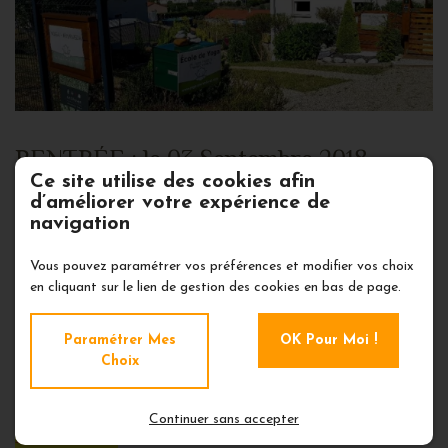
RENTRÉE : le 03 Septembre 2018
Ce site utilise des cookies afin
d’améliorer votre expérience de
FORMATIONS - STAGES - COURS REGULIERS -
navigation
CURES EN INDE
Vous pouvez paramétrer vos préférences et modifier vos choix
en cliquant sur le lien de gestion des cookies en bas de page.
En cliquant sur les pdf
ci-dessous, vous aurez le calendrier
Paramétrer Mes
OK Pour Moi !
des activités et le dossier complet avec les tarifs.
Choix
BONNE NOUVELLE :
LES TARIFS SONT
IDENTIQUES A CEUX DE L'ANNE
Continuer sans accepter
DERNIERE