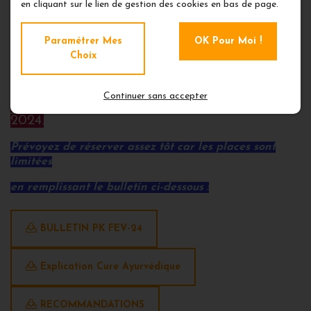
en cliquant sur le lien de gestion des cookies en bas de page.
Comme plusieurs personnes ne pourront pas
venir
Paramétrer Mes
OK Pour Moi !
Choix
en cette fin d'année car les réservations sont
complètes,
Continuer sans accepter
nous organisons une nouvelle cure en février
2024.
Prévoyez de réserver assez tôt car les places sont
limitées
en remplissant le bulletin ci-dessous :
BULLETIN PK FEV-24
Explication Cure Ayurvédique
RECOMMANDATIONS