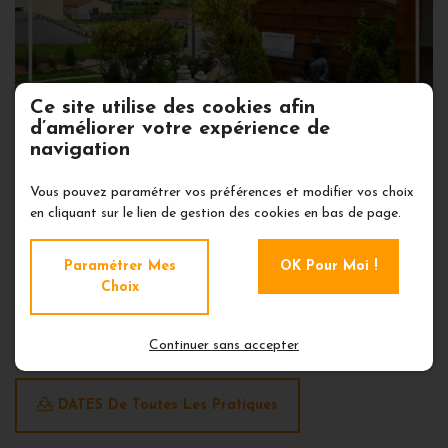
Ce site utilise des cookies afin
d’améliorer votre expérience de
navigation
CALENDRIER YOGA COMPLET
Vous pouvez paramétrer vos préférences et modifier vos choix
en cliquant sur le lien de gestion des cookies en bas de page.
DATES DE TOUTES LES ACTIVITES
Paramétrer Mes
OK Pour Moi !
Choix
Vous trouverez ci-dessous l'ensemble des
dates des cours - stages - formations et
Voyages en Inde :
Continuer sans accepter
DATES De Toutes Les Pratiques