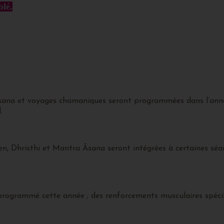
blé.
ana et voyages chamaniques seront programmées dans l’anné
.
, Dhristhi et Mantra Āsana seront intégrées à certaines séa
rogrammé cette année ; des renforcements musculaires spécifi