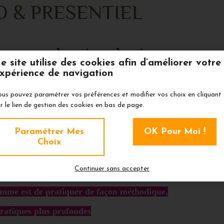
IO & PRESENTIEL
ouveaux horaires de séances
e site utilise des cookies afin d’améliorer votre
xpérience de navigation
ous pouvez paramétrer vos préférences et modifier vos choix en cliquant
r le lien de gestion des cookies en bas de page.
ning hebdomadaire des cours de Yoga :
Paramétrer Mes
OK Pour Moi !
Choix
Continuer sans accepter
ur des pratiques ajustées au cours des saisons.
amme est de pratiquer de façon méthodique,
pratiques plus profondes