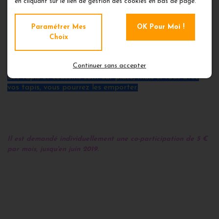
en cliquant sur le lien de gestion des cookies en bas de page.
Vivement la reprise !
Paramétrer Mes
OK Pour Moi !
Lieu parfait pour nos pratiques :
Choix
le point de vue est superbe, c'est très éclairé,
silencieux, on peut facilement se garer
Continuer sans accepter
et gratuitement, et il y a une très bonne énergie.
Les tapis et coussins sont sur place, mais si vous avez
vos tapis, vous pourrez les emporter.
Il est demandé individuellement une co-participation de 5 €
par mois, jusqu'en juin 2019.