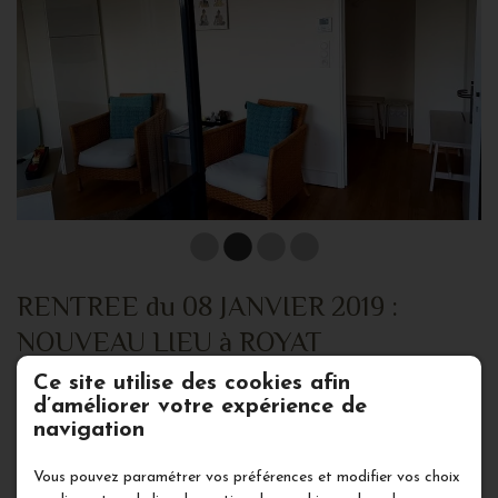
RENTREE du 08 JANVIER 2019 :
NOUVEAU LIEU à ROYAT
Ce site utilise des cookies afin
d’améliorer votre expérience de
12 rue Hippolyte Mallet, près du parc Bargoin, au
navigation
TARA STUDIO
Vous pouvez paramétrer vos préférences et modifier vos choix