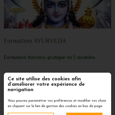
Formation AYURVEDA
Formation théorico-pratique en 5 modules
La formation de cette année en
Ce site utilise des cookies afin
AYURVEDA
d’améliorer votre expérience de
navigation
va se décliner en 6 week-ends soit 12
journées
Vous pouvez paramétrer vos préférences et modifier vos choix
en cliquant sur le lien de gestion des cookies en bas de page.
réparties tout au long de la saison 2023-24.