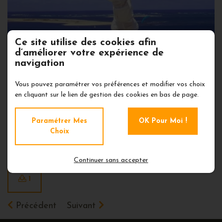
Ce site utilise des cookies afin
d’améliorer votre expérience de
navigation
DESCRIPTIF NOUVELLES SEANCES
Vous pouvez paramétrer vos préférences et modifier vos choix
en cliquant sur le lien de gestion des cookies en bas de page.
En fichier joint, quelques éléments descriptifs des
Paramétrer Mes
OK Pour Moi !
séances.
Choix
Belle rentrée
Continuer sans accepter
1
Précédent
Suivant